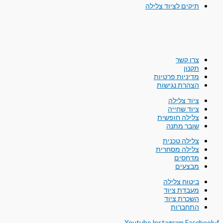
תיקים לציוד צלילה
צרו קשר
תקנון
מדיניות פרטיות
הצהרת נגישות
ציוד צלילה
ציוד שחייה
צלילה חופשית
שובר מתנה
צלילה טכנית
צלילה מסחרית
מדחסים
מבצעים
ביטוח צלילה
מעבדת ציוד
השכרת ציוד
התחברות
Youtube
Instagram
Facebook-f