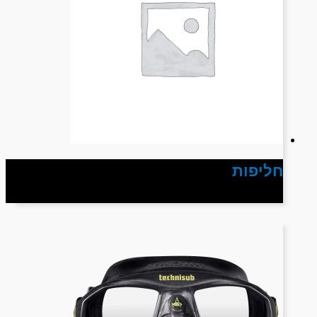
חליפות