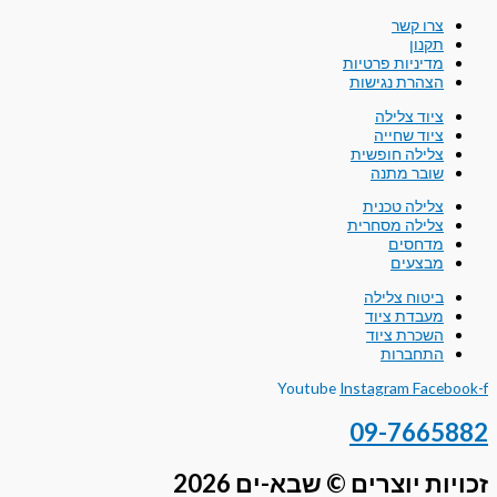
צרו קשר
תקנון
מדיניות פרטיות
הצהרת נגישות
ציוד צלילה
ציוד שחייה
צלילה חופשית
שובר מתנה
צלילה טכנית
צלילה מסחרית
מדחסים
מבצעים
ביטוח צלילה
מעבדת ציוד
השכרת ציוד
התחברות
Youtube
Instagram
Facebook-f
09-7665882
זכויות יוצרים © שבא-ים 2026