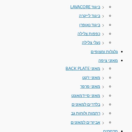
ביגוד LAVACORE
ביגוד לייקרה
ביגוד נאופרן
כפפות צלילה
נעלי צלילה
גלגלות ומצופים
מאזני ציפה
מאזני BACK PLATE
מאזני ז'קט
מאזני פרפר
מאזני סיידמאונט
בלדרים למאזנים
רתמות ולוחות גב
אביזרים למאזנים
מדחסים