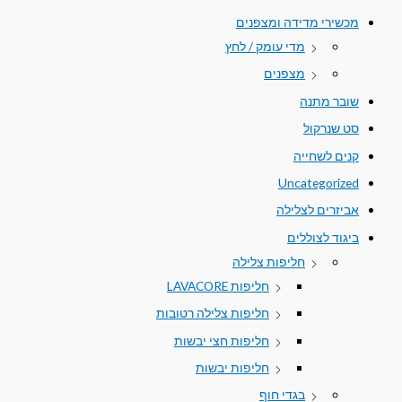
מכשירי מדידה ומצפנים
מדי עומק / לחץ
מצפנים
שובר מתנה
סט שנרקול
קנים לשחייה
Uncategorized
אביזרים לצלילה
ביגוד לצוללים
חליפות צלילה
חליפות LAVACORE
חליפות צלילה רטובות
חליפות חצי יבשות
חליפות יבשות
בגדי חוף