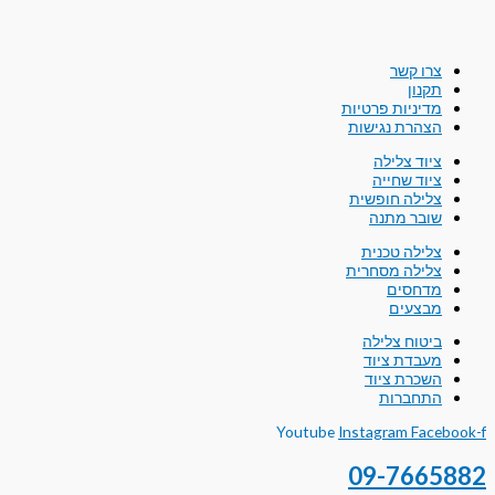
צרו קשר
תקנון
מדיניות פרטיות
הצהרת נגישות
ציוד צלילה
ציוד שחייה
צלילה חופשית
שובר מתנה
צלילה טכנית
צלילה מסחרית
מדחסים
מבצעים
ביטוח צלילה
מעבדת ציוד
השכרת ציוד
התחברות
Youtube
Instagram
Facebook-f
09-7665882