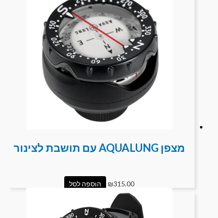
מצפן AQUALUNG עם תושבת לצינור
315.00
₪
הוספה לסל