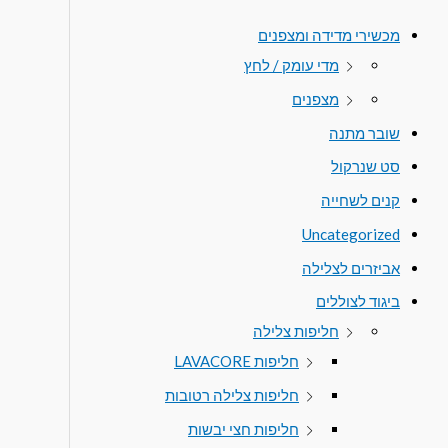
מכשירי מדידה ומצפנים
מדי עומק / לחץ
מצפנים
שובר מתנה
סט שנרקול
קנים לשחייה
Uncategorized
אביזרים לצלילה
ביגוד לצוללים
חליפות צלילה
חליפות LAVACORE
חליפות צלילה רטובות
חליפות חצי יבשות