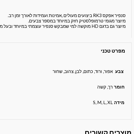
סנפיר אפקס RK3 ביצועים מעולים ,אמינות ועמידות לאורך זמן רב.
מיוצר מגומי טרמופלסטיק חזק במיוחד במספר צבעים.
מיוצר גם בדגם HD מוקשה למי שמבקש סנפיר עוצמתי במיוחד ובעל משקל שלילי במים.
מפרט טכני
צבע
אפור, ורוד, כתום, לבן, צהוב, שחור
חומר
רך, קשה
מידה
S, M, L, XL
מוצרים קשורים