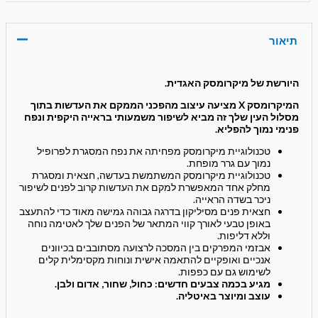
תיאור
היורשת של מיקרומסק האגדית.
המיקרומסק X מציעה עיצוב מהפכני הממקם את העדשות בתוך
מסלול העין שלך
זה מביא לשיפור משמעותי בראייה היקפית ונפח
פנימי נמוך להפליא.
טכנולוגיית מיקרומסק מפחיתה את נפח המסגרת לפרופיל
נמוך עם גרר מופחת.
טכנולוגיית מיקרומסק המשתמשת בעדשה, חצאית ומסגרת
מחלק אחד המאפשרת למקם את העדשות קרוב לפנים לשיפור
ניכר בשדה הראייה.
חצאית פנים מסיליקון בדרגה גבוהה גמישה מאוד כדי להתעצב
באופן טבעי לאורך קווי המתאר של הפנים שלך לאטימה נוחה
וללא דליפות.
אבזמי המפרקים בין המסכה לרצועה מסתובבים בכיוונים
אנכיים ואופקיים להתאמה אישית ונוחות מקסימלית קלים
לשימוש גם עם כפפות.
מגיע בכמה צבעים חדשים: כחול, שחור, אדום ולבן.
עוצב ומיוצר באיטליה.