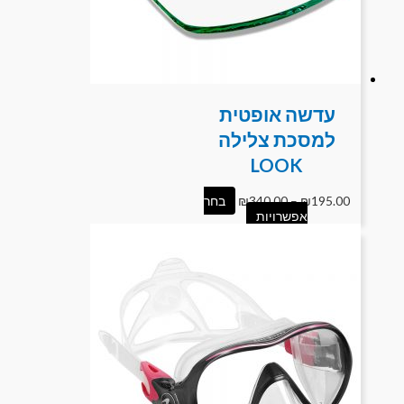
עדשה אופטית
למסכת צלילה
LOOK
195.00
₪
–
340.00
₪
בחר
אפשרויות