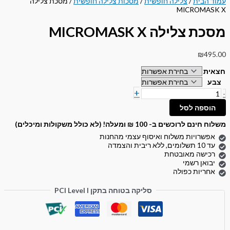
עמוד הבית
/
צלילה חופשית
/
מסכות צלילה חופשית
/ מסכת צלילה
MICROMASK X
מסכת צלילה MICROMASK X
₪
495.00
חצאית
צבע
+
-
הוספה לסל
משלוח חינם לרוכשים ב- 100 ₪ ומעלה! (לא כולל משקולות ומיכלים)
אפשרויות משלוח ואיסוף עצמי מהחנות
עד 10 תשלומים, ללא ריבית והצמדה
רכישה מאובטחת
יבואן רשמי
אחריות כפולה
סליקה בטוחה בתקן PCI Level I