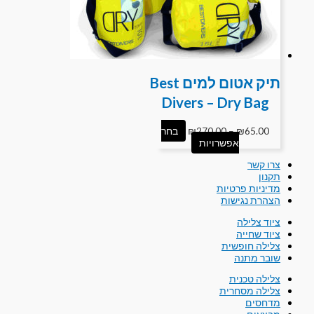
תיק אטום למים Best
Divers – Dry Bag
65.00
₪
–
270.00
₪
בחר
אפשרויות
צרו קשר
תקנון
מדיניות פרטיות
הצהרת נגישות
ציוד צלילה
ציוד שחייה
צלילה חופשית
שובר מתנה
צלילה טכנית
צלילה מסחרית
מדחסים