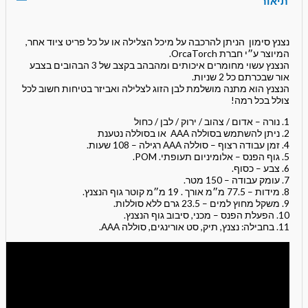
תיאור
נצנץ סימון הניתן להרכבה על מיכל הצלילה או על כל פריט ציוד אחר,
המיוצר ע״י חברת OrcaTorch.
הנצנץ עשוי מחומרים איכותים ומהבהב בקצב של 3 הבהובים בצבע
אור שבכרתם כל 2 שניות.
הנצנץ הוא מתנה מושלמת לבן הזוג לצלילה ואביזר בטיחות חשוב לכל
צולל בכל רמה!
1. נורה – אדום / צהוב / ירוק / לבן / כחול
2. ניתן להשתמש בסוללה AAA או בסוללה נטענת
4. זמן עבודה רצוף – סוללה AAA רגילה – 108 שעות.
5. גוף הפנס – אלומיניום תעופתי. POM.
6. צבע – כסוף.
7. עומק עבודה – 150 מטר.
8. מידות – 77.5 מ״מ אורך . 19 מ״מ קוטר גוף הנצנץ.
9. משקל מחוץ למים – 23.5 גרם ללא סוללות.
10. הפעלת הפנס – מכני, סיבוב גוף הנצנץ.
11. בחבילה: נצנץ, תיק, סט אורינגים, סוללה AAA.