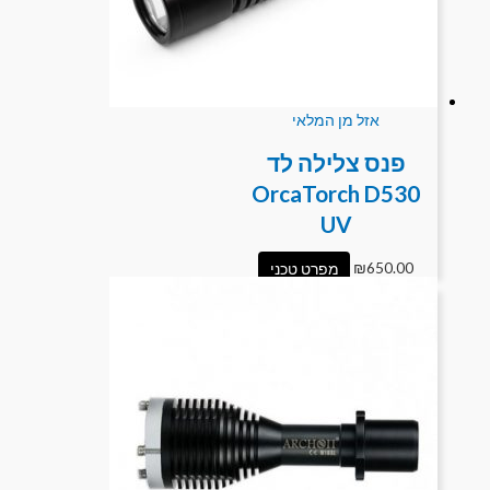
אזל מן המלאי
פנס צלילה לד
OrcaTorch D530
UV
650.00
₪
מפרט טכני