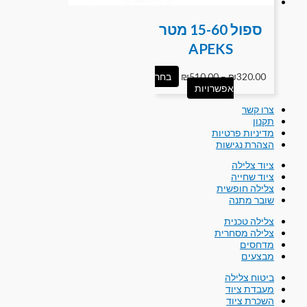
ספול 15-60 מטר
APEKS
320.00
₪
–
510.00
₪
בחר
אפשרויות
צרו קשר
תקנון
מדיניות פרטיות
הצהרת נגישות
ציוד צלילה
ציוד שחייה
צלילה חופשית
שובר מתנה
צלילה טכנית
צלילה מסחרית
מדחסים
מבצעים
ביטוח צלילה
מעבדת ציוד
השכרת ציוד