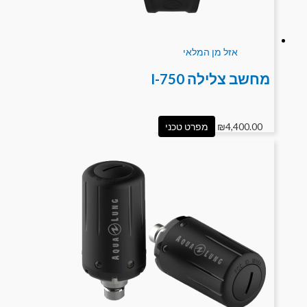
אזל מן המלאי
מחשב צלילה I-750
4,400.00
₪
מפרט טכני