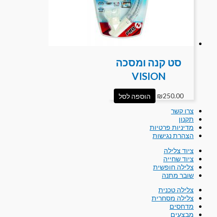
סט קנה ומסכה
VISION
250.00
₪
הוספה לסל
צרו קשר
תקנון
מדיניות פרטיות
הצהרת נגישות
ציוד צלילה
ציוד שחייה
צלילה חופשית
שובר מתנה
צלילה טכנית
צלילה מסחרית
מדחסים
מבצעים