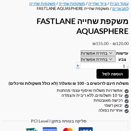
עמוד הבית
/
ציוד שחייה
/
משקפות שחייה
/
משקפות שחייה
למבוגרים
/ משקפת שחייה FASTLANE AQUASPHERE
משקפת שחייה FASTLANE
AQUASPHERE
₪
155.00
–
₪
120.00
עדשות
צבע
+
-
הוספה לסל
משלוח חינם לרוכשים ב- 100 ₪ ומעלה! (לא כולל משקולות ומיכלים)
אפשרויות משלוח ואיסוף עצמי מהחנות
עד 10 תשלומים, ללא ריבית והצמדה
רכישה מאובטחת
יבואן רשמי
אחריות כפולה
סליקה בטוחה בתקן PCI Level I