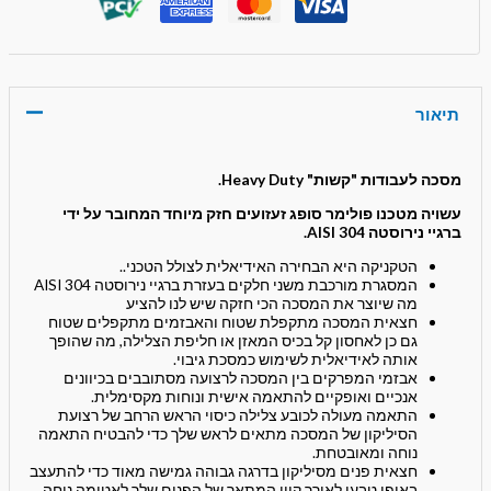
תיאור
מסכה לעבודות "קשות" Heavy Duty.
עשויה מטכנו פולימר סופג זעזועים חזק מיוחד המחובר על ידי
ברגיי נירוסטה 304 AISI.
הטקניקה היא הבחירה האידיאלית לצולל הטכני..
המסגרת מורכבת משני חלקים בעזרת ברגיי נירוסטה AISI 304
מה שיוצר את המסכה הכי חזקה שיש לנו להציע
חצאית המסכה מתקפלת שטוח והאבזמים מתקפלים שטוח
גם כן לאחסון קל בכיס המאזן או חליפת הצלילה, מה שהופך
אותה לאידיאלית לשימוש כמסכת גיבוי.
אבזמי המפרקים בין המסכה לרצועה מסתובבים בכיוונים
אנכיים ואופקיים להתאמה אישית ונוחות מקסימלית.
התאמה מעולה לכובע צלילה כיסוי הראש הרחב של רצועת
הסיליקון של המסכה מתאים לראש שלך כדי להבטיח התאמה
נוחה ומאובטחת.
חצאית פנים מסיליקון בדרגה גבוהה גמישה מאוד כדי להתעצב
באופן טבעי לאורך קווי המתאר של הפנים שלך לאטימה נוחה