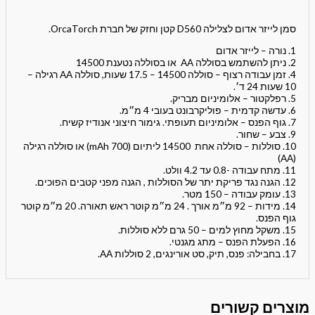
סמן לייזר אדום לצלילה D560 קטן וחזק של חברת OrcaTorch.
1. נורה – לייזר אדום
2. ניתן להשתמש בסוללה AA או בסוללה נטענת 14500
4. זמן עבודה רצוף – סוללה 14500 – 17.5 שעות, סוללה AA רגילה –
10 שעות 24 ד׳.
5. רפלקטור – אלומיניום מבריק.
6. עדשה קדמית – פוליקרבונט בעובי 4 מ״מ.
7. גוף הפנס – אלומיניום תעופתי. גימור חיצוני אנודיז קשיח.
9. צבע – שחור.
10. סוללות – סוללה אחת 14500 ליתיום (700 mAh) או סוללה רגילה
(AA)
11. מתח עבודה -0.8 עד 4.2 וולט.
12. הגנה נגד פריקת יתר של הסוללות , הגנה מפני קטבים הפוכים.
13. עומק עבודה – 150 מטר.
14. מידות – 92 מ״מ אורך . 24 מ״מ קוטר ראש תאורה. 20 מ״מ קוטר
גוף הפנס.
15. משקל מחוץ למים – 50 גרם ללא סוללות.
16. הפעלת הפנס – מתג מגנטי.
17. בחבילה: פנס, תיק, סט אורינגים, 2 סוללות AA.
מוצרים קשורים