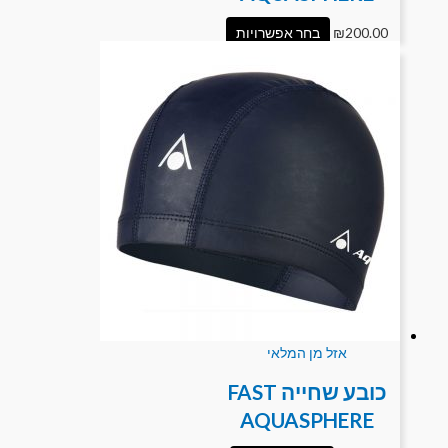
200.00
₪
בחר אפשרויות
אזל מן המלאי
כובע שחייה FAST
AQUASPHERE