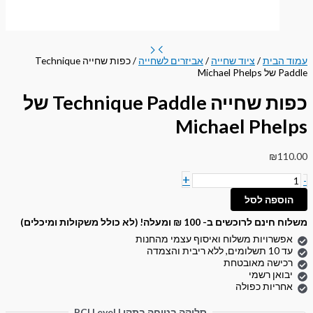
עמוד הבית
/
ציוד שחייה
/
אביזרים לשחייה
/ כפות שחייה Technique
Paddle של Michael Phelps
כפות שחייה Technique Paddle של
Michael Phelps
₪
110.00
+
-
הוספה לסל
משלוח חינם לרוכשים ב- 100 ₪ ומעלה! (לא כולל משקולות ומיכלים)
אפשרויות משלוח ואיסוף עצמי מהחנות
עד 10 תשלומים, ללא ריבית והצמדה
רכישה מאובטחת
יבואן רשמי
אחריות כפולה
סליקה בטוחה בתקן PCI Level I