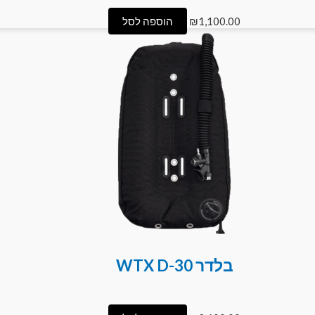
1,100.00
₪
הוספה לסל
בלדר WTX D-30