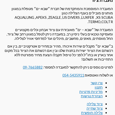
מעבדת ציוד
המעבדה המוסמכת והמתקדמת של חברת ״שבא-ים״ מטפלת במגוון
מותגים מובילים בענף הצלילה כגון:
AQUALUNG ,APEKS ,ZEAGLE ,US DIVERS ,LUXFER ,XS SCUBA
.TERMO,COLTR
המעבדה של ״שבא – ים״ מאובזרת עם ציוד אבחון וכלים מקצועיים
ומעסיקה טכנאים בעלי ניסיון רב. במעבדה ניתן לטפל במגוון רחב של ציוד,
החל מווסתים, מאזנים, מחשבים, מיכלים ועד למדחסי אוויר לצלילה.
ב״שבא ים״ מקבלים שירות איכותי, מהיר ובמחירים אטרקטיביים, בין אם
רכשתם את הציוד ישירות בחנות שלנו ובין אם רכשתם את הציוד בכל מקום
אחר בארץ או בחו״ל.
לפני כל טיפול תקבלו הצעת מחיר מפורטת ללא
התחייבות או תשלום!
לפרטים נוספים ניתן להתקשר למעבדה למספר:
09-7665882
או לשלוח וואטסאפ:
054-5435911
צרו קשר
תקנון
מדיניות פרטיות
הצהרת נגישות
ציוד צלילה
ציוד שחייה
צלילה חופשית